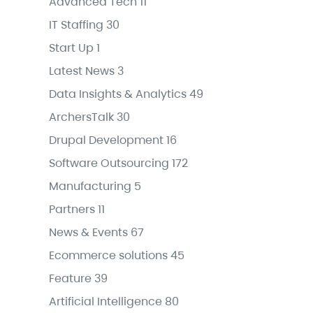
Advanced Tech
11
IT Staffing
30
Start Up
1
Latest News
3
Data Insights & Analytics
49
ArchersTalk
30
Drupal Development
16
Software Outsourcing
172
Manufacturing
5
Partners
11
News & Events
67
Ecommerce solutions
45
Feature
39
Artificial Intelligence
80