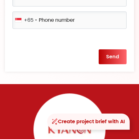
+65
Please
leave
this
field
empty.
Create project brief with AI