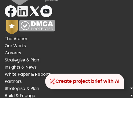
The Archer
Our Works
Careers
Strategise & Plan
Insights & News
White Paper & Reports
Create project brief with AI
Partners
Strategise & Plan
Build & Engage
Integrate & Automate
Analyse & Augment
Operarte & Support
Our Engagement Models
Our Methodology