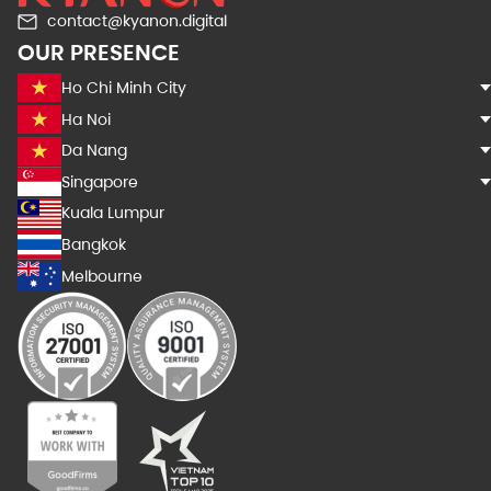
contact@kyanon.digital
OUR PRESENCE
Ho Chi Minh City
Ha Noi
Da Nang
Singapore
Kuala Lumpur
Bangkok
Melbourne