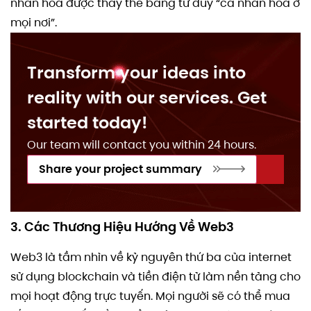
nhân hóa được thay thế bằng tư duy “cá nhân hóa ở
mọi nơi”.
Transform your ideas into
reality with our services. Get
started today!
Our team will contact you within 24 hours.
Share your project summary
3. Các Thương Hiệu Hướng Về Web3
Web3 là tầm nhìn về kỷ nguyên thứ ba của internet
sử dụng blockchain và tiền điện tử làm nền tảng cho
mọi hoạt động trực tuyến. Mọi người sẽ có thể mua