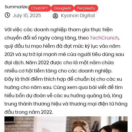
Summarize:
ChatGPT
GoogleAI
Perplexity
July 10, 2025
Kyanon Digital
Với việc các doanh nghiệp tham gia thực hiện
chuyển đổi số ngày càng tăng, theo
TechCrunch
,
quỹ đầu tư mạo hiểm đã đạt mức kỷ lục vào năm
2021 và sự trở lại mạnh mẽ của người tiêu dùng sau
đại dịch. Năm 2022 được cho là một năm chứa
nhiều cơ hội tiềm tàng cho các doanh nghiệp.
Đây là thời điểm thích hợp để chuẩn bị cho các xu
hướng cho năm sau. Cùng xem qua bài viết để tìm
hiểu bốn dự đoán về các xu hướng quảng bá, lòng
trung thành thương hiệu và thương mại điện tử hàng
đầu trong năm 2022.