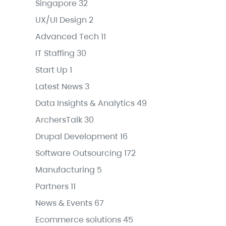
Singapore
32
UX/UI Design
2
Advanced Tech
11
IT Staffing
30
Start Up
1
Latest News
3
Data Insights & Analytics
49
ArchersTalk
30
Drupal Development
16
Software Outsourcing
172
Manufacturing
5
Partners
11
News & Events
67
Ecommerce solutions
45