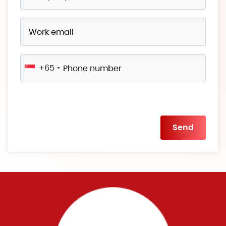
+65
Please
leave
this
field
empty.