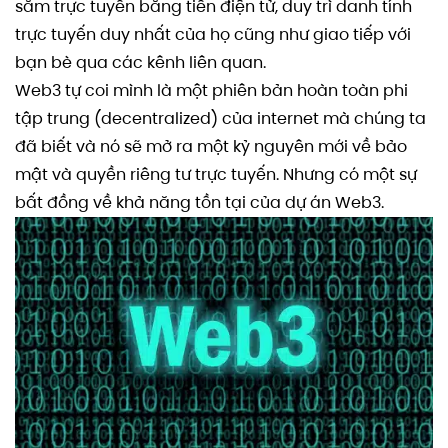
sắm trực tuyến bằng tiền điện tử, duy trì danh tính
trực tuyến duy nhất của họ cũng như giao tiếp với
bạn bè qua các kênh liên quan.
Web3 tự coi mình là một phiên bản hoàn toàn phi
tập trung (decentralized) của internet mà chúng ta
đã biết và nó sẽ mở ra một kỷ nguyên mới về bảo
mật và quyền riêng tư trực tuyến. Nhưng có một sự
bất đồng về khả năng tồn tại của dự án Web3.