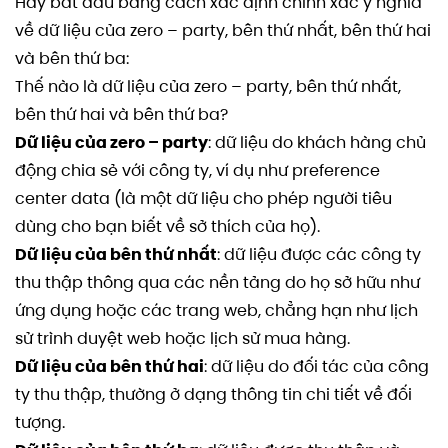
Hãy bắt đầu bằng cách xác định chính xác ý nghĩa
về dữ liệu của zero – party, bên thứ nhất, bên thứ hai
và bên thứ ba:
Thế nào là dữ liệu của zero – party, bên thứ nhất,
bên thứ hai và bên thứ ba?
Dữ liệu của zero – party
: dữ liệu do khách hàng chủ
động chia sẻ với công ty, ví dụ như preference
center data (là một dữ liệu cho phép người tiêu
dùng cho bạn biết về sở thích của họ).
Dữ liệu của bên thứ nhất
: dữ liệu được các công ty
thu thập thông qua các nền tảng do họ sở hữu như
ứng dụng hoặc các trang web, chẳng hạn như lịch
sử trình duyệt web hoặc lịch sử mua hàng.
Dữ liệu của bên thứ hai
: dữ liệu do đối tác của công
ty thu thập, thường ở dạng thông tin chi tiết về đối
tượng.