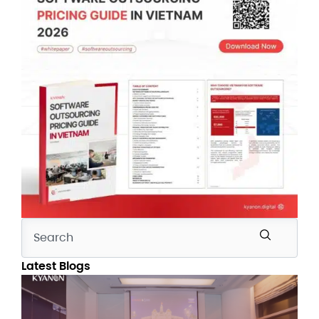
Latest Blogs
Ky
Dig
SA