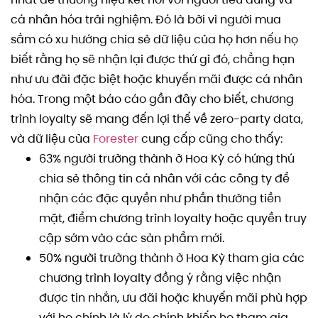
cá nhân hóa trải nghiệm. Đó là bởi vì người mua
sắm có xu hướng chia sẻ dữ liệu của họ hơn nếu họ
biết rằng họ sẽ nhận lại được thứ gì đó, chẳng hạn
như ưu đãi đặc biệt hoặc khuyến mãi được cá nhân
hóa. Trong một báo cáo gần đây cho biết, chương
trình loyalty sẽ mang đến lợi thế về zero-party data,
và dữ liệu của
Forester
cung cấp cũng cho thấy:
63% người trưởng thành ở Hoa Kỳ có hứng thú
chia sẻ thông tin cá nhân với các công ty để
nhận các đặc quyền như phần thưởng tiền
mặt, điểm chương trình loyalty hoặc quyền truy
cập sớm vào các sản phẩm mới.
50% người trưởng thành ở Hoa Kỳ tham gia các
chương trình loyalty đồng ý rằng việc nhận
được tin nhắn, ưu đãi hoặc khuyến mãi phù hợp
với họ chính là lý do chính khiến họ tham gia