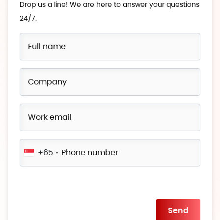
Drop us a line! We are here to answer your questions
24/7.
+65
Please
leave
this
field
empty.