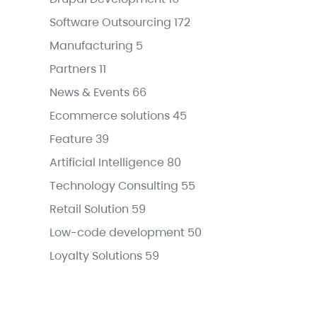
Software Outsourcing
172
Manufacturing
5
Partners
11
News & Events
66
Ecommerce solutions
45
Feature
39
Artificial Intelligence
80
Technology Consulting
55
Retail Solution
59
Low-code development
50
Loyalty Solutions
59