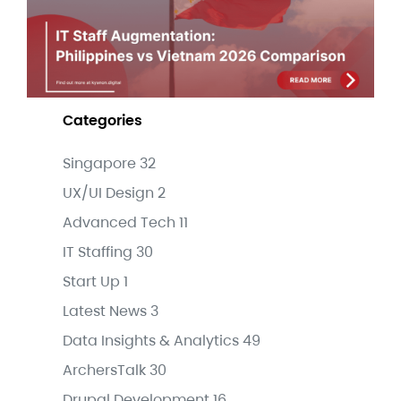
Jul
Categories
Singapore
32
UX/UI Design
2
Advanced Tech
11
IT Staffing
30
Start Up
1
Latest News
3
Data Insights & Analytics
49
ArchersTalk
30
Drupal Development
16